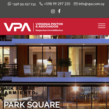
+598 99 297 235
+598 99 297 235
info@vpa.com.uy
PARK SQUARE