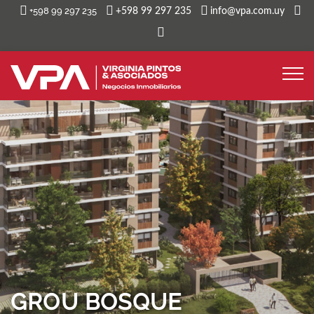
+598 99 297 235
+598 99 297 235
info@vpa.com.uy
GROU BOSQUE